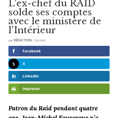
L’ex-chef du RAID
solde ses comptes
avec le ministère de
l’Intérieur
RÉDACTION
par
|
Société
Facebook
X
LinkedIn
Imprimer
Patron du Raid pendant quatre
ans, Jean-Michel Fauvergue n’a