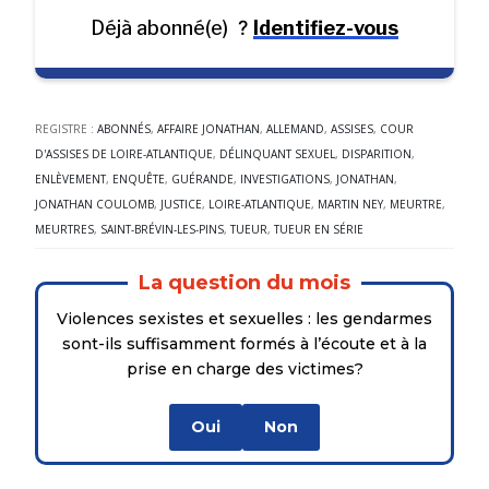
Déjà abonné(e)
?
Identifiez-vous
REGISTRE :
ABONNÉS
,
AFFAIRE JONATHAN
,
ALLEMAND
,
ASSISES
,
COUR
D'ASSISES DE LOIRE-ATLANTIQUE
,
DÉLINQUANT SEXUEL
,
DISPARITION
,
ENLÈVEMENT
,
ENQUÊTE
,
GUÉRANDE
,
INVESTIGATIONS
,
JONATHAN
,
JONATHAN COULOMB
,
JUSTICE
,
LOIRE-ATLANTIQUE
,
MARTIN NEY
,
MEURTRE
,
MEURTRES
,
SAINT-BRÉVIN-LES-PINS
,
TUEUR
,
TUEUR EN SÉRIE
La question du mois
Violences sexistes et sexuelles : les gendarmes
sont-ils suffisamment formés à l’écoute et à la
prise en charge des victimes?
Oui
Non