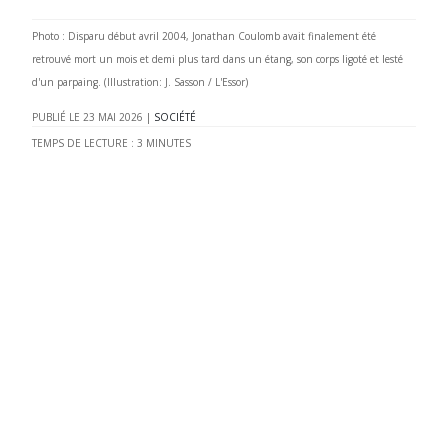
Photo : Disparu début avril 2004, Jonathan Coulomb avait finalement été
retrouvé mort un mois et demi plus tard dans un étang, son corps ligoté et lesté
d'un parpaing. (Illustration: J. Sasson / L'Essor)
23 MAI 2026
|
SOCIÉTÉ
TEMPS DE LECTURE :
3
MINUTES