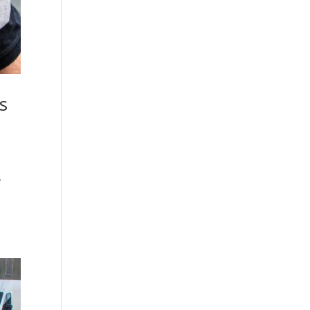
s
.
s