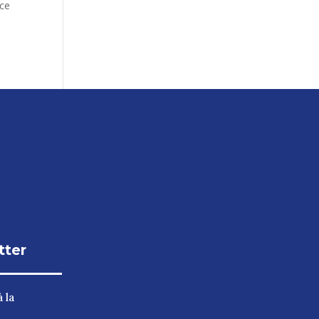
ice
tter
 la