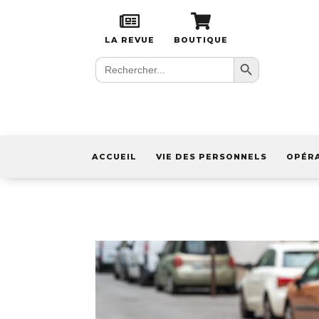
LA REVUE
BOUTIQUE
Search Button
Search
for:
ACCUEIL
VIE DES PERSONNELS
OPÉR