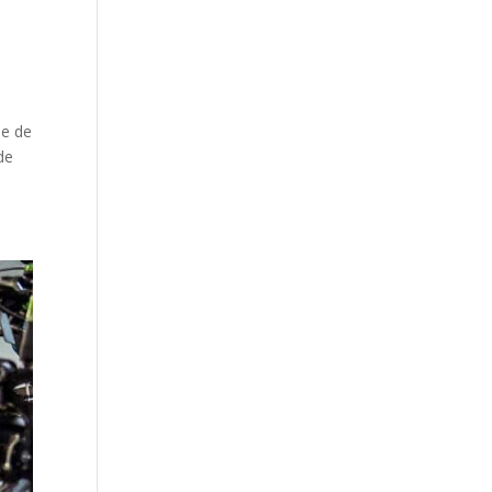
pe de
de