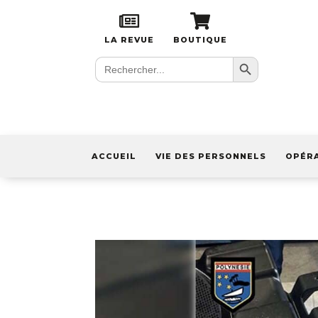
LA REVUE
BOUTIQUE
Search Button
Search
for:
ACCUEIL
VIE DES PERSONNELS
OPÉR