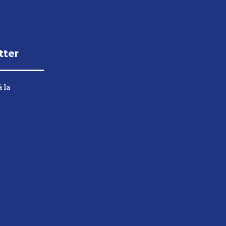
tter
 la