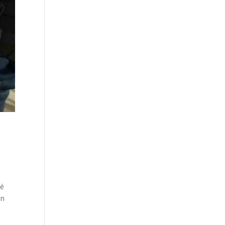
cé
on