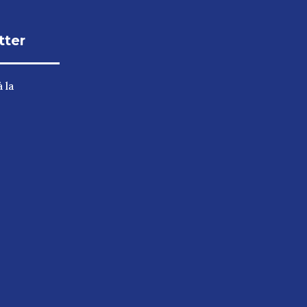
tter
 la