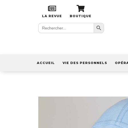
LA REVUE
BOUTIQUE
Search Button
Search
for:
ACCUEIL
VIE DES PERSONNELS
OPÉR