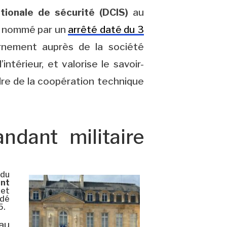
tionale de sécurité (DCIS)
au
été nommé par un
arrêté daté du 3
nement auprès de la société
’intérieur, et valorise le savoir-
adre de la coopération technique
dant militaire
 du
nt
et
édé
5.
au