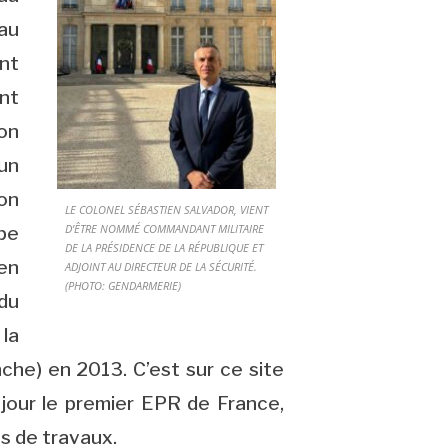
au
nt
nt
on
 un
ton
LE COLONEL SÉBASTIEN SALVADOR, VIENT
D’ÊTRE NOMMÉ COMMANDANT MILITAIRE
pe
DE LA PRÉSIDENCE DE LA RÉPUBLIQUE ET
en
ADJOINT AU DIRECTEUR DE LA SÉCURITÉ.
(PHOTO: GENDARMERIE)
du
la
he) en 2013. C’est sur ce site
 jour le premier EPR de France,
s de travaux.