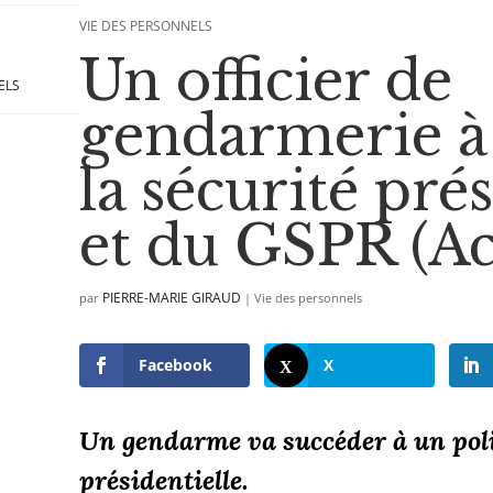
VIE DES PERSONNELS
Un officier de
ELS
gendarmerie à 
la sécurité pré
et du GSPR (Ac
PIERRE-MARIE GIRAUD
par
|
Vie des personnels
Facebook
X
Un gendarme va succéder à un polic
présidentielle.