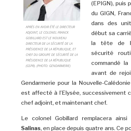
(EPIGN), puis 
du GIGN, Fran
dans des unité
APRÈS EN AVOIR ÉTÉ LE DIRECTEUR
début sa carri
ADJOINT, LE COLONEL FRANCK
GOBILLARD EST LE NOUVEAU
la tête de l
DIRECTEUR DE LA SÉCURITÉ DE LA
PRÉSIDENCE DE LA RÉPUBLIQUE, ET
sécurité rou
CHEF DU GROUPE DE SÉCURITÉ DE LA
PRÉSIDENCE DE LA RÉPUBLIQUE
commandé la 
(GSPR). (PHOTO: GENDARMERIE)
avant de rej
Gendarmerie pour la Nouvelle-Calédonie
est affecté à l’Elysée, successivement 
chef adjoint, et maintenant chef.
Le colonel Gobillard remplacera ainsi
Salinas
, en place depuis quatre ans. Ce po