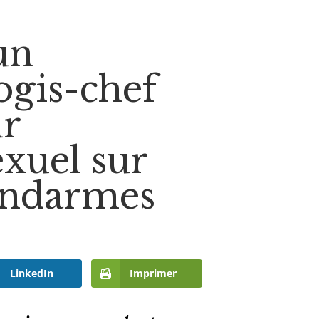
un
ogis-chef
r
xuel sur
endarmes
LinkedIn
Imprimer