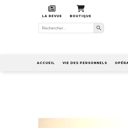
LA REVUE
BOUTIQUE
Search Button
Search
for:
ACCUEIL
VIE DES PERSONNELS
OPÉR