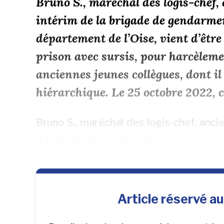
Bruno S., maréchal des logis-che
intérim de la brigade de gendarmer
département de l’Oise, vient d’êtr
prison avec sursis, pour harcèleme
anciennes jeunes collègues, dont il 
hiérarchique. Le 25 octobre 2022, 
Bruno S., maréchal des logis-chef, anc
la brigade de gendarmerie
Article réservé a