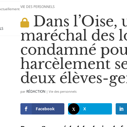
VIE DES PERSONNELS
 actuellement
Dans l’Oise, 
LS
maréchal des l
condamné pou
harcèlement se
deux élèves-g
RÉDACTION
par
|
Vie des personnels
Facebook
X