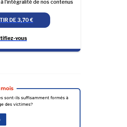
r à l'intégralité de nos contenus
IR DE 3,70 €
tifiez-vous
 mois
es sont-ils suffisamment formés à
rge des victimes?
n