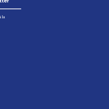
tter
 la