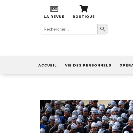
LA REVUE
BOUTIQUE
Search Button
Search
for:
ACCUEIL
VIE DES PERSONNELS
OPÉR