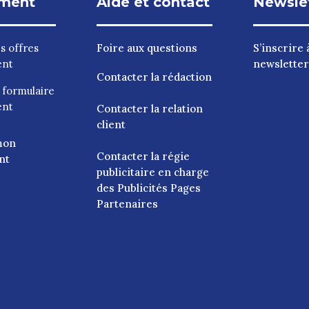
ment
Aide et contact
Newsle
es
offres
Foire aux questions
S’inscrire à
ent
newsletter
Contacter la rédaction
e
formulaire
ent
Contacter la relation
client
mon
Contacter la régie
nt
publicitaire en charge
des Publicités Pages
Partenaires