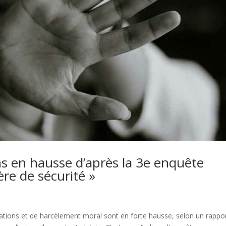
ns en hausse d’après la 3e enquête
ère de sécurité »
nations et de harcèlement moral sont en forte hausse, selon un rappo