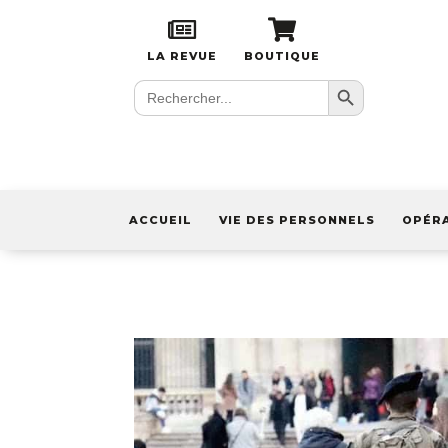
LA REVUE
BOUTIQUE
Search Button
Search
for:
ACCUEIL
VIE DES PERSONNELS
OPÉR