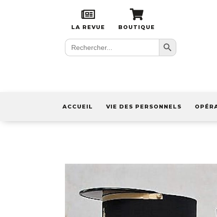
LA REVUE
BOUTIQUE
Search Button
Search
for:
ACCUEIL
VIE DES PERSONNELS
OPÉR