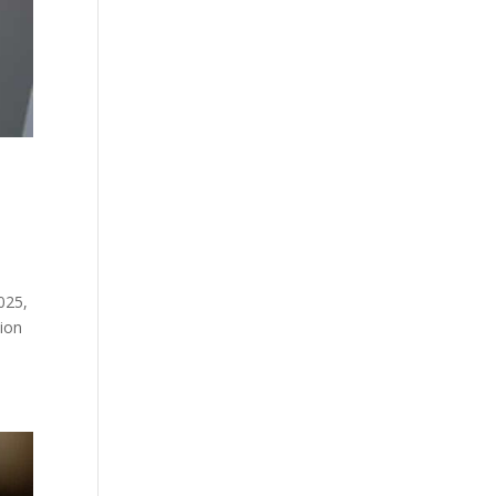
025,
tion