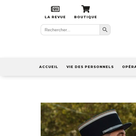
LA REVUE
BOUTIQUE
Search Button
Search
for:
ACCUEIL
VIE DES PERSONNELS
OPÉR