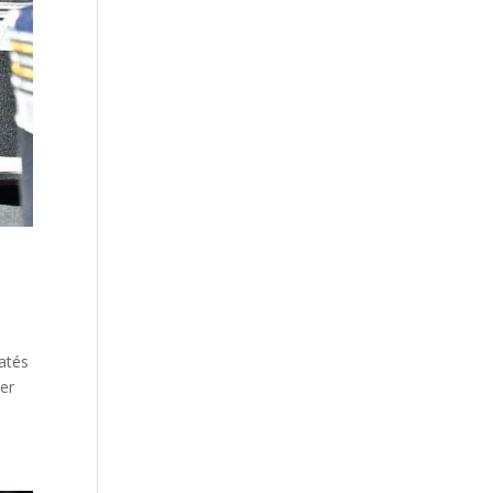
datés
ier