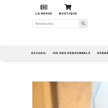
LA REVUE
BOUTIQUE
Search Button
Search
for:
ACCUEIL
VIE DES PERSONNELS
OPÉR