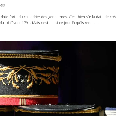
els
re date forte du calendrier des gendarmes. C’est bien sûr la date de cré
du 16 février 1791. Mais c’est aussi ce jour-là qu’ils rendent...