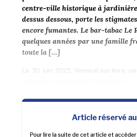
centre-ville historique à jardinièr
dessus dessous, porte les stigmates
encore fumantes. Le bar-tabac Le R
quelques années par une famille fr
toute la […]
Le 30 juin 2023, Verneuil-sur-Avre, p
milieu des champs de blé, se réveille
Article réservé a
Pour lire la suite de cet article et accéde