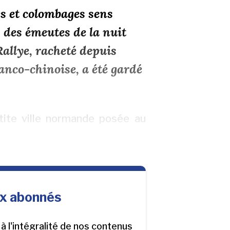
es et colombages sens
 des émeutes de la nuit
allye, racheté depuis
anco-chinoise, a été gardé
etite ville normande posée au
ux abonnés
r à l'intégralité de nos contenus