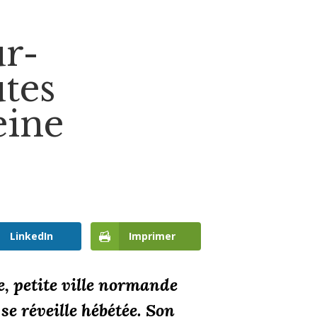
ur-
tes
eine
LinkedIn
Imprimer
, petite ville normande
se réveille hébétée. Son