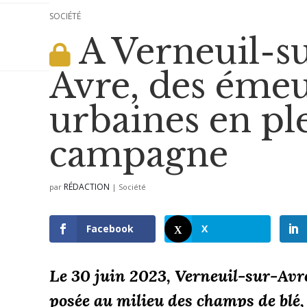
SOCIÉTÉ
A Verneuil-s
Avre, des émeu
urbaines en pl
campagne
RÉDACTION
par
|
Société
Facebook
X
Le 30 juin 2023, Verneuil-sur-Avre
posée au milieu des champs de blé, 