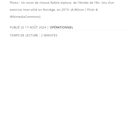
Photo : Un avion de chasse Rafale biplace, de l'Armée de l'Air, lors d'un
exercice inter-allié en Norvège, en 2019. (A.Wilson / Flickr &
WikimediaCommons)
17 AOÛT 2024
|
OPÉRATIONNEL
TEMPS DE LECTURE :
2
MINUTES