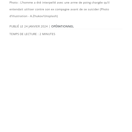
Photo : L'homme a été interpellé avec une arme de poing chargée qu'il
entendait utiliser contre son ex compagne avant de se suicider (Photo
d'illustration - A.Zhukov/Unsplash)
24 JANVIER 2024
|
OPÉRATIONNEL
TEMPS DE LECTURE :
2
MINUTES