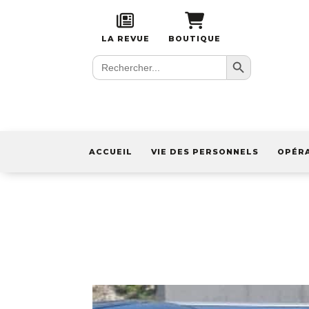
LA REVUE
BOUTIQUE
Search Button
Search
for:
ACCUEIL
VIE DES PERSONNELS
OPÉR