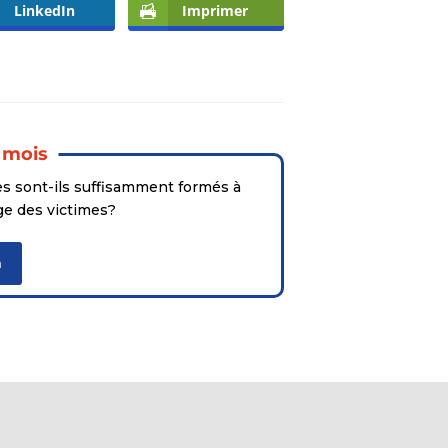
LinkedIn
Imprimer
 mois
es sont-ils suffisamment formés à
rge des victimes?
n