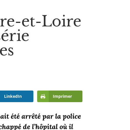
re-et-Loire
série
les
LinkedIn
Imprimer
it été arrêté par la police
chappé de l’hôpital où il