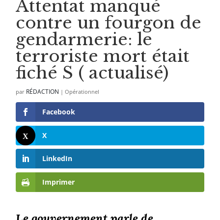
Attentat manqué
contre un fourgon de
gendarmerie: le
terroriste mort était
fiché S ( actualisé)
RÉDACTION
par
|
Opérationnel
Facebook
X
LinkedIn
Imprimer
Le gouvernement parle de