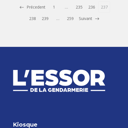
Précedent
1
…
235
236
237
238
239
…
259
Suivant
Kiosque