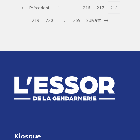
Précedent
1
…
216
217
218
219
220
…
259
Suivant
Kiosque