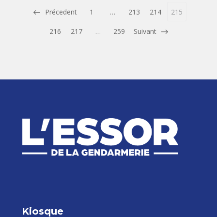
Précedent
1
…
213
214
215
216
217
…
259
Suivant
Kiosque