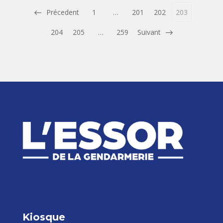
Précedent
1
…
201
202
203
204
205
…
259
Suivant
Kiosque