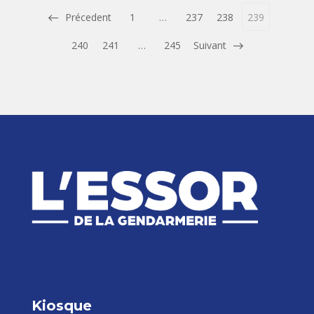
Précedent
1
…
237
238
239
240
241
…
245
Suivant
Kiosque