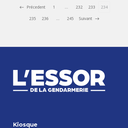
Précedent
1
…
232
233
234
235
236
…
245
Suivant
Kiosque